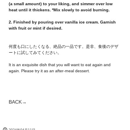
(a small amount) to your liking, and simmer over low
heat until it thickens. *Mix slowly to avoid burning.
2. Finished by pouring over vanilla ice cream. Garnish
with fruit or mint if desired.
何度も口にしたくなる、絶品の一品です。是非、食後のデザ
ートに試してみてください。
It is an exquisite dish that you will want to eat again and
again. Please try it as an after-meal dessert.
BACK→
2024年04月11日