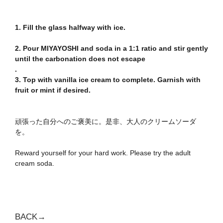
1. Fill the glass halfway with ice.
2. Pour MIYAYOSHI and soda in a 1:1 ratio and stir gently
until the carbonation does not escape
.
3. Top with vanilla ice cream to complete. Garnish with
fruit or mint if desired.
頑張った自分へのご褒美に。是非、大人のクリームソーダ
を。
Reward yourself for your hard work. Please try the adult
cream soda.
BACK→